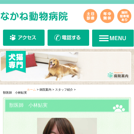
ホーム
>
病院案内
>
スタッフ紹介
>
獣医師 小林鮎実
獣医師 小林鮎実