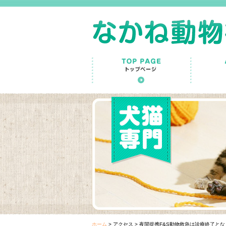
ホーム
>
アクセス
>
夜間提携F&S動物救急は診療終了とな